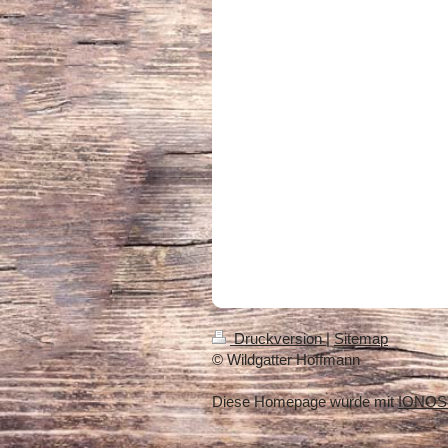
Druckversion
|
Sitemap
© Wildgatter Hoffmann
Diese Homepage wurde mit
IONOS